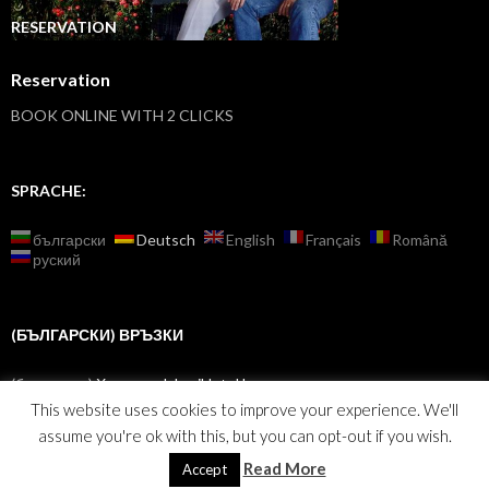
RESERVATION
Reservation
BOOK ONLINE WITH 2 CLICKS
SPRACHE:
български
Deutsch
English
Français
Română
руский
(БЪЛГАРСКИ) ВРЪЗКИ
(български)
Хотели – IzberiHotel.bg
This website uses cookies to improve your experience. We'll
assume you're ok with this, but you can opt-out if you wish.
Read More
Accept
Stolz präsentiert von WordPress