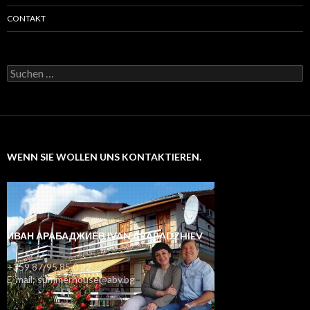
CONTAKT
Suchen
nach:
WENN SIE WOLLEN UNS KONTAKTIEREN.
ИВАН АРАБАДЖИЕВ IVAN ARABADZHIEV
+359 87/95 85 0 22
E-mail: summerhouse@abv.bg