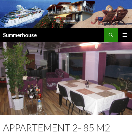
Suchen
Summerhouse
SPRINGE
ZUM
INHALT
APPARTEMENT 2- 85 M2