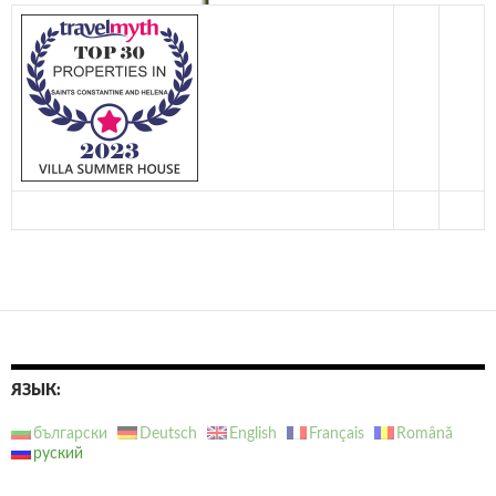
ЯЗЫК:
български
Deutsch
English
Français
Română
руский