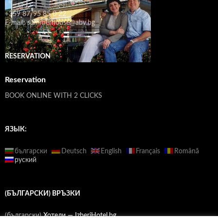
+359 87/95 85 0 22
E-mail: summerhouse@abv.bg
RESERVATION
Reservation
BOOK ONLINE WITH 2 CLICKS
ЯЗЫК:
български
Deutsch
English
Français
Română
руский
(БЪЛГАРСКИ) ВРЪЗКИ
(български)
Хотели — IzberiHotel.bg