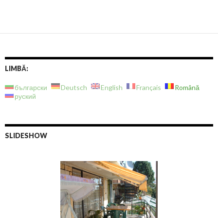
LIMBĂ:
български
Deutsch
English
Français
Română
руский
SLIDESHOW