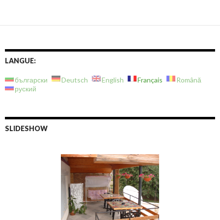
LANGUE:
български
Deutsch
English
Français
Română
руский
SLIDESHOW