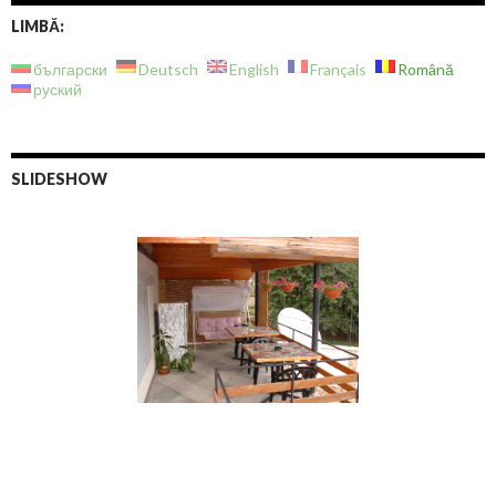
LIMBĂ:
български
Deutsch
English
Français
Română
руский
SLIDESHOW