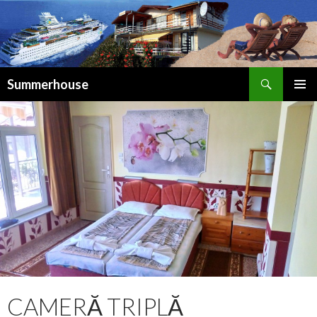
Caută
Summerhouse
SARI
LA
CONȚINUT
CAMERĂ TRIPLĂ