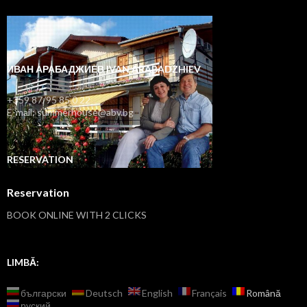
ИВАН АРАБАДЖИЕВ IVAN ARABADZHIEV
+359 87/95 85 0 22
E-mail: summerhouse@abv.bg
RESERVATION
Reservation
BOOK ONLINE WITH 2 CLICKS
LIMBĂ:
български
Deutsch
English
Français
Română
руский