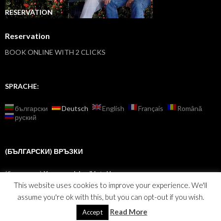
RESERVATION
Reservation
BOOK ONLINE WITH 2 CLICKS
SPRACHE:
български
Deutsch
English
Français
Română
руский
(БЪЛГАРСКИ) ВРЪЗКИ
(български)
Хотели – IzberiHotel.bg
This website uses cookies to improve your experience. We'll
assume you're ok with this, but you can opt-out if you wish.
Read More
Accept
Stolz präsentiert von WordPress