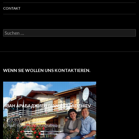
CONTAKT
Suchen
nach:
WENN SIE WOLLEN UNS KONTAKTIEREN.
ИВАН АРАБАДЖИЕВ IVAN ARABADZHIEV
+359 87/95 85 0 22
E-mail: summerhouse@abv.bg