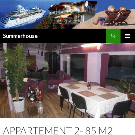
Suchen
Summerhouse
SPRINGE
ZUM
INHALT
APPARTEMENT 2- 85 M2