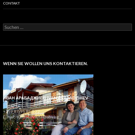
CONTAKT
Suchen
nach:
WENN SIE WOLLEN UNS KONTAKTIEREN.
ИВАН АРАБАДЖИЕВ IVAN ARABADZHIEV
+359 87/95 85 0 22
E-mail: summerhouse@abv.bg