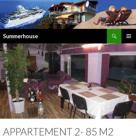
Suchen
Summerhouse
SPRINGE
ZUM
INHALT
APPARTEMENT 2- 85 M2