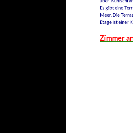
über Kühlschran
Es gibt eine Ter
Meer. Die Terras
Etage ist einer 
Zimmer a