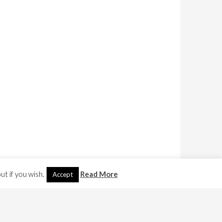
t if you wish.
Read More
Accept