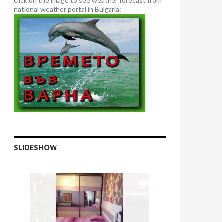
click on the image to see weather forecast from
national weather portal in Bulgaria:
SLIDESHOW