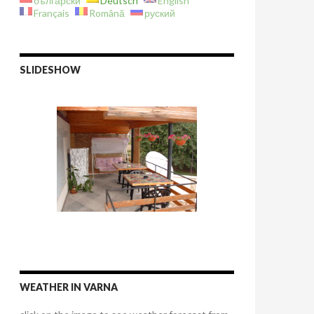
български
Deutsch
English
Français
Română
руский
SLIDESHOW
WEATHER IN VARNA