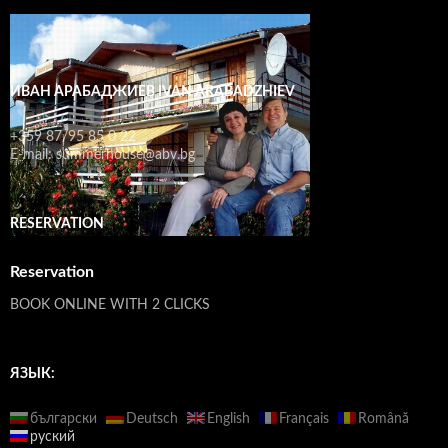
ИВАН АРАБАДЖИЕВ IVAN ARABADZHIEV
+359 87/95 85 0 22
E-mail: summerhouse@abv.bg
RESERVATION
Reservation
BOOK ONLINE WITH 2 CLICKS
ЯЗЫК:
български
Deutsch
English
Français
Română
руский