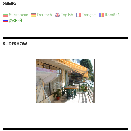
ЯЗЫК:
български
Deutsch
English
Français
Română
руский
SLIDESHOW